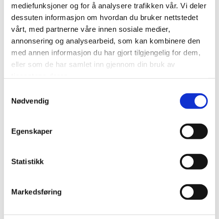
mediefunksjoner og for å analysere trafikken vår. Vi deler
N
dessuten informasjon om hvordan du bruker nettstedet
L
vårt, med partnerne våre innen sosiale medier,
annonsering og analysearbeid, som kan kombinere den
E
med annen informasjon du har gjort tilgjengelig for dem,
G
eller som de har samlet inn gjennom din bruk av
G
tjenestene deres.
Samtykkevalg
Nødvendig
Egenskaper
Installasjon
Evensen Ventilasjon tar på seg oppdrag innen
installasjon av ventilasjonssystemer i alle typer
Statistikk
bygg, for både private og bedrifter.
Markedsføring