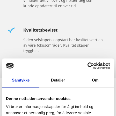
Vi holder det vi lover, og holder deg som
A
kunde oppdatert til enhver tid.
V
V
E
Kvalitetsbevisst
N
Siden selskapets oppstart har kvalitet vært en
T
av våre fokusområder. Kvalitet skaper
I
trygghet.
L
A
S
Samtykke
Detaljer
Om
J
O
Ventilasjonsanlegg på Sotra, Bergen
N
Denne nettsiden anvender cookies
og omegn!
S
Vi bruker informasjonskapsler for å gi innhold og
annonser et personlig preg, for å levere sosiale
A