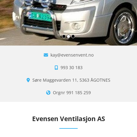
I
kay@evensenvent.no

N
993 30 183
S

T
Søre Maggevarden 11, 5363 ÅGOTNES

A
Orgnr 991 185 259

L
L
A
Evensen Ventilasjon AS
S
J