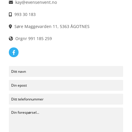
kay@evensenvent.no

993 30 183

Søre Maggevarden 11, 5363 ÅGOTNES

Orgnr 991 185 259
