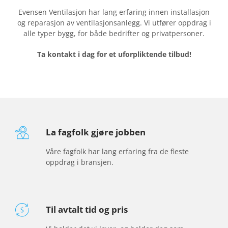
O
Evensen Ventilasjon har lang erfaring innen installasjon
og reparasjon av ventilasjonsanlegg. Vi utfører oppdrag i
N
alle typer bygg, for både bedrifter og privatpersoner.
O
Ta kontakt i dag for et uforpliktende tilbud!
G
R
E
P
A
La fagfolk gjøre jobben
R
Våre fagfolk har lang erfaring fra de fleste
A
oppdrag i bransjen.
S
J
O
Til avtalt tid og pris
N